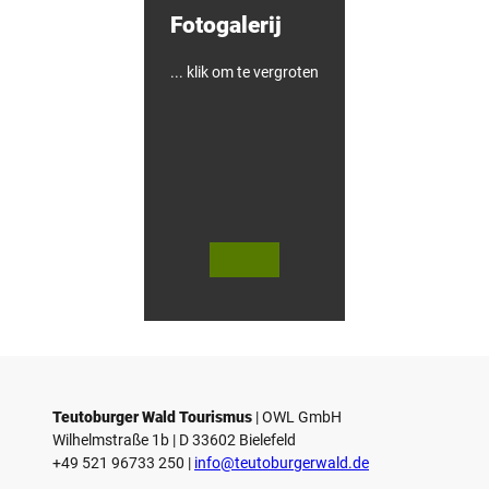
n
Fotogalerij
g
h
a
u
... klik om te vergroten
s
e
n
© Te
© Te
utob
utob
urger
urger
Wald
Wald
Touri
Touri
smus
smus
/ D. K
/ D. K
etz
etz
Teutoburger Wald Tourismus
| ­OWL GmbH
Wilhelmstraße 1b | ­D 33602 Bielefeld
+49 521 96733 250 |
­info@teutoburgerwald.de