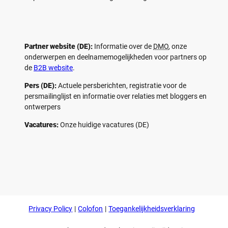
Partner website (DE):
Informatie over de
DMO
, onze
onderwerpen en deelnamemogelijkheden voor partners op
de
B2B website
.
Pers (DE):
Actuele persberichten, registratie voor de
persmailinglijst en informatie over relaties met bloggers en
ontwerpers
Vacatures:
Onze huidige vacatures (DE)
F
P
Y
I
a
i
o
n
c
n
u
s
e
t
t
t
b
e
u
a
o
r
b
g
Privacy Policy
Colofon
Toegankelijkheidsverklaring
o
e
e
r
k
s
a
t
m