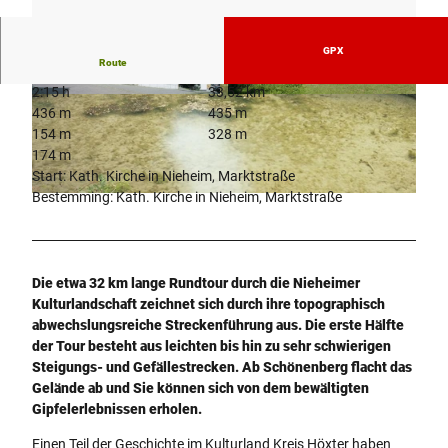
GPX
Route
2:15 h
33,52 km
© Stadt Nieheim
© Stadt Nieheim
436 m
435 m
154 m
328 m
174 m
Start: Kath. Kirche in Nieheim, Marktstraße
Bestemming: Kath. Kirche in Nieheim, Marktstraße
© Stadt Nieheim, Janot
Die etwa 32 km lange Rundtour durch die Nieheimer
Kulturlandschaft zeichnet sich durch ihre topographisch
abwechslungsreiche Streckenführung aus. Die erste Hälfte
der Tour besteht aus leichten bis hin zu sehr schwierigen
Steigungs- und Gefällestrecken. Ab Schönenberg flacht das
Gelände ab und Sie können sich von dem bewältigten
Gipfelerlebnissen erholen.
Einen Teil der Geschichte im Kulturland Kreis Höxter haben