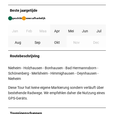
Beste jaargetijde
geschikt
weersafhankelijk
Jan
Feb
Maa
Apr
Mei
Jun
Jul
Aug
Sep
Okt
Nov
Dec
Routebeschrijving
Nieheim - Holzhausen - Bonhausen - Bad Hermannsborn -
Schönenberg - Merlsheim - Himmighausen - Oeynhausen -
Nieheim
Diese Tour hat keine eigene Markierung sondern verläuft über
bestehende Radwege. Wir empfehlen daher die Nutzung eines
GPS-Geräts.
Toureigenschappen