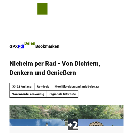
T
o
D
Bookmark
Zoeken
Menu
c
lijst
e
o
l
n
e
t
n
e
Delen
GPX
Pdf
Bookmarken
n
t
Nieheim per Rad - Von Dichtern,
Denkern und Genießern
33,52 km lang
Rondreis
Moeilijkheidsgraad: middelzwaar
Voorwaarde: eenvoudig
regionale fietsroute