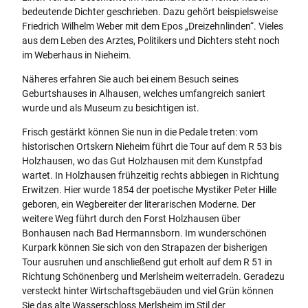
bedeutende Dichter geschrieben. Dazu gehört beispielsweise
Friedrich Wilhelm Weber mit dem Epos „Dreizehnlinden“. Vieles
aus dem Leben des Arztes, Politikers und Dichters steht noch
im Weberhaus in Nieheim.
Näheres erfahren Sie auch bei einem Besuch seines
Geburtshauses in Alhausen, welches umfangreich saniert
wurde und als Museum zu besichtigen ist.
Frisch gestärkt können Sie nun in die Pedale treten: vom
historischen Ortskern Nieheim führt die Tour auf dem R 53 bis
Holzhausen, wo das Gut Holzhausen mit dem Kunstpfad
wartet. In Holzhausen frühzeitig rechts abbiegen in Richtung
Erwitzen. Hier wurde 1854 der poetische Mystiker Peter Hille
geboren, ein Wegbereiter der literarischen Moderne. Der
weitere Weg führt durch den Forst Holzhausen über
Bonhausen nach Bad Hermannsborn. Im wunderschönen
Kurpark können Sie sich von den Strapazen der bisherigen
Tour ausruhen und anschließend gut erholt auf dem R 51 in
Richtung Schönenberg und Merlsheim weiterradeln. Geradezu
versteckt hinter Wirtschaftsgebäuden und viel Grün können
Sie das alte Wasserschloss Merlsheim im Stil der