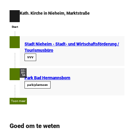
Kath. Kirche in Nieheim, Marktstraße
Start
Start
Stadt Nieheim - Stadt- und Wirtschaftsförderung /
Tourismusbüro
VVV
CC-
BY-
SA
Park Bad Hermannsborn
park/plantsoen
Toon meer
Goed om te weten