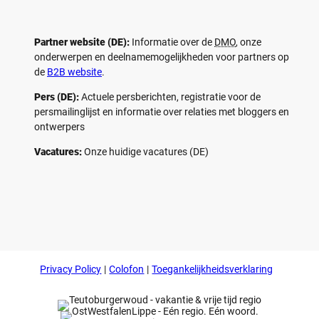
Partner website (DE):
Informatie over de
DMO
, onze
onderwerpen en deelnamemogelijkheden voor partners op
de
B2B website
.
Pers (DE):
Actuele persberichten, registratie voor de
persmailinglijst en informatie over relaties met bloggers en
ontwerpers
Vacatures:
Onze huidige vacatures (DE)
F
P
Y
I
a
i
o
n
c
n
u
s
e
t
t
t
b
e
u
a
o
r
b
g
Privacy Policy
Colofon
Toegankelijkheidsverklaring
o
e
e
r
k
s
a
t
m