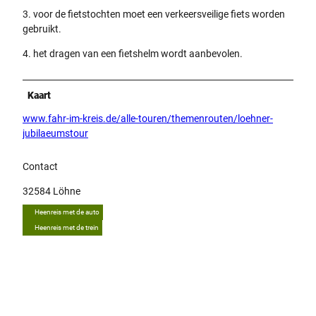
3. voor de fietstochten moet een verkeersveilige fiets worden
gebruikt.
4. het dragen van een fietshelm wordt aanbevolen.
Kaart
www.fahr-im-kreis.de/alle-touren/themenrouten/loehner-
jubilaeumstour
Contact
32584
Löhne
Heenreis met de auto
Heenreis met de trein