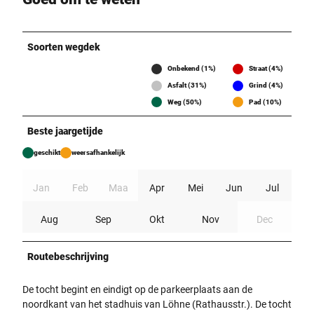
Soorten wegdek
Onbekend (1%)
Straat (4%)
Asfalt (31%)
Grind (4%)
Weg (50%)
Pad (10%)
Beste jaargetijde
geschikt
weersafhankelijk
Jan
Feb
Maa
Apr
Mei
Jun
Jul
Aug
Sep
Okt
Nov
Dec
Routebeschrijving
De tocht begint en eindigt op de parkeerplaats aan de
noordkant van het stadhuis van Löhne (Rathausstr.). De tocht