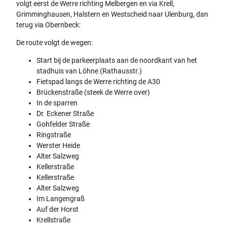
volgt eerst de Werre richting Melbergen en via Krell,
Grimminghausen, Halstern en Westscheid naar Ulenburg, dan
terug via Obernbeck:
De route volgt de wegen:
Start bij de parkeerplaats aan de noordkant van het
stadhuis van Löhne (Rathausstr.)
Fietspad langs de Werre richting de A30
Brückenstraße (steek de Werre over)
In de sparren
Dr. Eckener Straße
Gohfelder Straße
Ringstraße
Werster Heide
Alter Salzweg
Kellerstraße
Kellerstraße
Alter Salzweg
Im Langengraß
Auf der Horst
Krellstraße