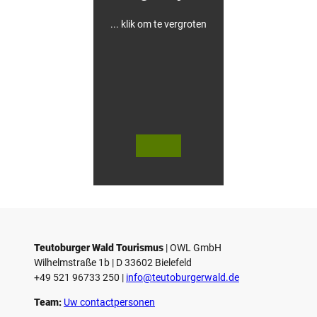
h
a
u
... klik om te vergroten
s
e
n
© Te
© Te
utob
utob
urger
urger
Wald
Wald
Touri
Touri
smus
smus
/ D. K
/ D. K
etz
etz
Teutoburger Wald Tourismus
| ­OWL GmbH
Wilhelmstraße 1b | ­D 33602 Bielefeld
+49 521 96733 250 |
­info@teutoburgerwald.de
Team:
Uw contactpersonen