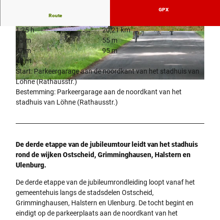
GPX
Route
1:25 h
20,21 km
© ADFC Ortsgruppe Löhne, Biologische Statio
© ADFC Ortsgruppe Löhne, Biologische Statio
55 m
55 m
n Ravensberg im Kreis Herford e.V. |
n Ravensberg im Keis Herford e.V. |
CC-BY-SA
CC-BY-SA
47 m
95 m
48 m
Start: Parkeergarage aan de noordkant van het stadhuis van
Löhne (Rathausstr.)
© Frank-Michael Kiel-Steinkamp, Biologische Station Ravensberg im Kreis Herford e.V. |
CC-BY-SA
Bestemming: Parkeergarage aan de noordkant van het
stadhuis van Löhne (Rathausstr.)
De derde etappe van de jubileumtour leidt van het stadhuis
rond de wijken Ostscheid, Grimminghausen, Halstern en
Ulenburg.
De derde etappe van de jubileumrondleiding loopt vanaf het
gemeentehuis langs de stadsdelen Ostscheid,
Grimminghausen, Halstern en Ulenburg. De tocht begint en
eindigt op de parkeerplaats aan de noordkant van het