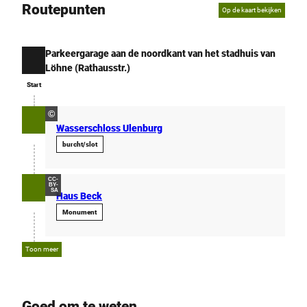
Routepunten
Op de kaart bekijken
Parkeergarage aan de noordkant van het stadhuis van
Start
Löhne (Rathausstr.)
Start
©
Wasserschloss Ulenburg
burcht/slot
CC-
BY-
SA
Haus Beck
Monument
Toon meer
Goed om te weten