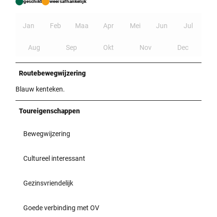
geschikt
weersafhankelijk
Jan
Feb
Maa
Apr
Mei
Jun
Jul
Aug
Sep
Okt
Nov
Dec
Routebewegwijzering
Blauw kenteken.
Toureigenschappen
Bewegwijzering
Cultureel interessant
Gezinsvriendelijk
Goede verbinding met OV