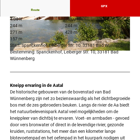
GPX
Route
4:08 h
15,00 km
© Tourismus NRW e.V./ Teutoburger Wald Touri
© Tourismus NRW e.V./ Teutoburger Wald Touri
244 m
244 m
smus |
CC-BY-SA
smus |
CC-BY-SA
271 m
428 m
157 m
Start: Spanckenhof, Leiberger Str. 10, 33181 Bad Wünnenberg
Bestemming: Spanckenhof, Leiberger Str. 10, 33181 Bad
© Bad Wünnenberg Touristik GmbH |
CC-BY-SA
Wünnenberg
Kneipp ervaring in de Aatal
De historische gebouwen van de bovenstad van Bad
Wünnenberg zijn net zo bezienswaardig als het dichtbegroeide
bos met de zes gebroeders beuken. Langs de rivier de Aa biedt
het natuurbelevenispark Aatal veel mogelijkheden om de
kneippleer van dichtbij te ervaren. Voet- en armbaden - gevoed
door vers bronwater of direct in de levendige rivier, gezonde
kruiden, ruststations, het meer dan een kilometer lange
blotevoetenpad en het oefenpad in het kuurpark nodigen uit