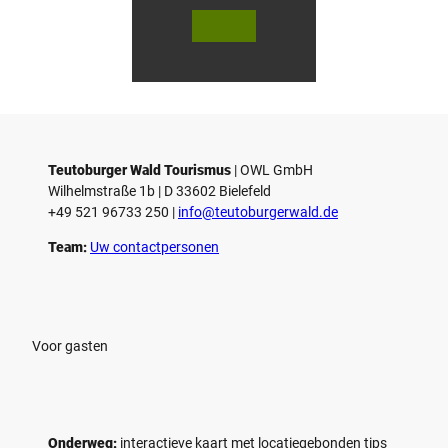
© Te
© Te
utob
utob
urger
urger
Wald
Wald
Touri
Touri
smus
smus
/ D. K
/ D. K
etz
etz
Teutoburger Wald Tourismus
| ­OWL GmbH
Wilhelmstraße 1b | ­D 33602 Bielefeld
+49 521 96733 250 |
­info@teutoburgerwald.de
Team:
Uw contactpersonen
Voor gasten
Onderweg:
interactieve kaart met locatiegebonden tips