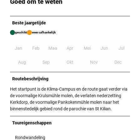
Goed om te weten
Beste jaargetijde
geschikt
weersafhankelijk
Jan
Feb
Maa
Apr
Mei
Jun
Jul
Aug
Sep
Okt
Nov
Dec
Routebeschrijving
Het startpunt is de Klima-Campus en de route gaat verder via
de voormalige Krulsmühle molen, de verlaten nederzetting
Kerkdorp, de voormalige Pankokenmühle molen naar het
binnenstedelijk gebied rond de parochie van St Kilian.
Toureigenschappen
Rondwandeling