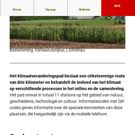
GPX
Route
Oproep
Website
0:49 h
3,27 km
© Stadt Lichtenau, Matthias Preißler
© Stadt Lichtenau, Matthias Preißler
18 m
18 m
298 m
325 m
27 m
Start: Klimaatcampus, Lichtenau
Bestemming: Klimaatcampus, Lichtenau
© Herbert Hoffmann |
CC-BY-SA
Het klimaatveranderingspad beslaat een cirkelvormige route
van drie kilometer en behandelt de invloed van het klimaat
op verschillende processen in het milieu en de samenleving.
Het pad omvat in totaal 11 stations op het gebied van natuur,
geschiedenis, technologie en cultuur. Informatiezuilen met QR-
codes geven informatie over de speciale kenmerken van deze
plaatsen, die toegankelijk zijn via de mobiele telefoon.