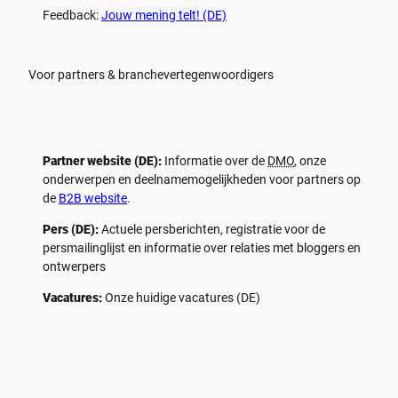
Feedback:
Jouw mening telt! (DE)
Voor partners & branchevertegenwoordigers
Partner website (DE):
Informatie over de
DMO
, onze
onderwerpen en deelnamemogelijkheden voor partners op
de
B2B website
.
Pers (DE):
Actuele persberichten, registratie voor de
persmailinglijst en informatie over relaties met bloggers en
ontwerpers
Vacatures:
Onze huidige vacatures (DE)
F
P
Y
I
a
i
o
n
c
n
u
s