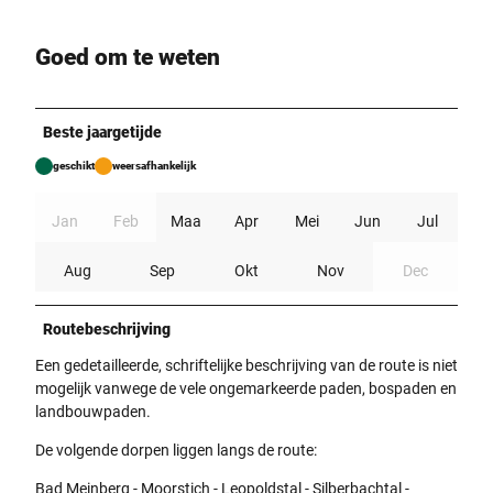
Goed om te weten
Beste jaargetijde
geschikt
weersafhankelijk
Jan
Feb
Maa
Apr
Mei
Jun
Jul
Aug
Sep
Okt
Nov
Dec
Routebeschrijving
Een gedetailleerde, schriftelijke beschrijving van de route is niet
mogelijk vanwege de vele ongemarkeerde paden, bospaden en
landbouwpaden.
De volgende dorpen liggen langs de route:
Bad Meinberg - Moorstich - Leopoldstal - Silberbachtal -