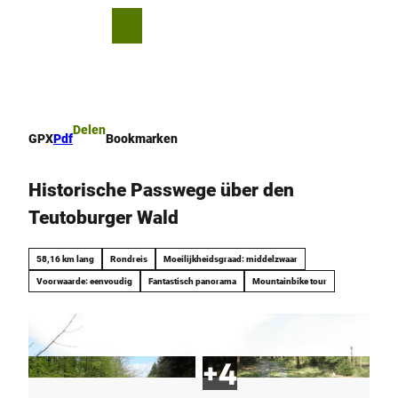
T
o
D
Bookmark
Zoeken
Menu
c
lijst
e
o
l
n
e
t
n
e
Delen
GPX
Pdf
Bookmarken
n
t
Historische Passwege über den
Teutoburger Wald
58,16 km lang
Rondreis
Moeilijkheidsgraad: middelzwaar
Voorwaarde: eenvoudig
Fantastisch panorama
Mountainbike tour