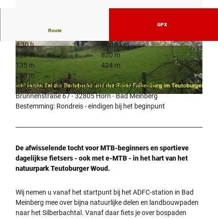
GPX
Route
4:30 h
58,16 km
© Manfred Wiehenkamp, HAVERGOH Hotel - H
© Manfred Wiehenkamp, HAVERGOH Hotel - H
820 m
820 m
-BM |
CC-BY-SA
-BM |
CC-BY-SA
135 m
424 m
289 m
Start: ADFC Fiets- en Infostation Bad Meinberg -
Brunnenstraße 67 - 32805 Horn - Bad Meinberg
© Manfred Wiehenkamp, HAVERGOH Hotel - H-BM |
CC-BY-SA
Bestemming: Rondreis - eindigen bij het beginpunt
De afwisselende tocht voor MTB-beginners en sportieve
dagelijkse fietsers - ook met e-MTB - in het hart van het
natuurpark Teutoburger Woud.
Wij nemen u vanaf het startpunt bij het ADFC-station in Bad
Meinberg mee over bijna natuurlijke delen en landbouwpaden
naar het Silberbachtal. Vanaf daar fiets je over bospaden