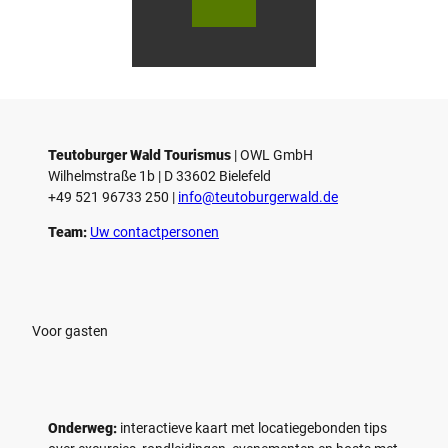
utob
utob
urger
urger
Wald
Wald
Touri
Touri
smus
smus
/ D. K
/ D. K
etz
etz
Teutoburger Wald Tourismus
| ­OWL GmbH
Wilhelmstraße 1b | ­D 33602 Bielefeld
+49 521 96733 250 |
­info@teutoburgerwald.de
Team:
Uw contactpersonen
Voor gasten
Onderweg:
interactieve kaart met locatiegebonden tips