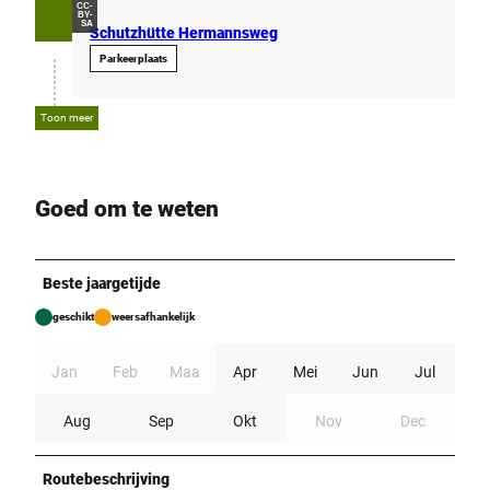
CC-
BY-
SA
Schutzhütte Hermannsweg
Parkeerplaats
Toon meer
Goed om te weten
Beste jaargetijde
geschikt
weersafhankelijk
Jan
Feb
Maa
Apr
Mei
Jun
Jul
Aug
Sep
Okt
Nov
Dec
Routebeschrijving