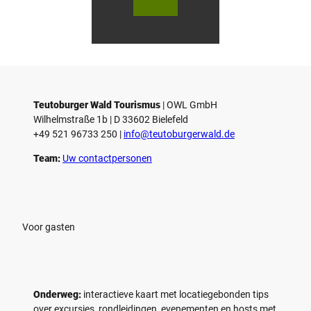
utob
utob
urger
urger
Wald
Wald
Touri
Touri
smus
smus
/ D. K
/ D. K
etz
etz
Teutoburger Wald Tourismus
| ­OWL GmbH
Wilhelmstraße 1b | ­D 33602 Bielefeld
+49 521 96733 250 |
­info@teutoburgerwald.de
Team:
Uw contactpersonen
Voor gasten
Onderweg:
interactieve kaart met locatiegebonden tips
over excursies, rondleidingen, evenementen en hosts met