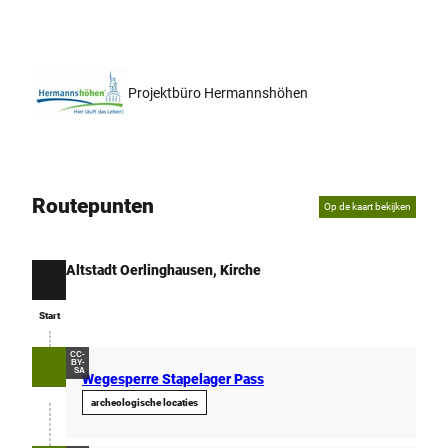
Projektbüro Hermannshöhen
Routepunten
Op de kaart bekijken
Altstadt Oerlinghausen, Kirche
Start
Start
CC-
BY-
SA
Wegesperre Stapelager Pass
archeologische locaties