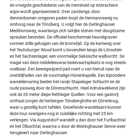
de vroegste geschiedenis van de mensheid op interactieve
wijze wordt gepresenteerd. Over zanderige, door
dennenbomen omgeven paden loopt de Hermannsweg nu
omhoog naar de Tönsberg. U volgt hier de Oerlinghauser
Meditionsweg, waarlangs zich talrijke stenen met deugdzame
spreuken bevinden. De officieel beschermde heuvelgraven
vormen stille getuigen van de bronstijd. Op de kamweg over
het Teutoburger Woud komt u bovendien langs de Lönsstein
en het Sachsenlager, een voormalige Saksische walburcht. De
magie van deze middeleeuwse bedevaartsplaats is nog steeds
voelbaar. Een bewegwijzerd pad voert u van hieruit naar de
overblijfselen van de voormalige Hünenkapelle. Een bijzondere
wandelervaring bieden het ravijn Stapelager Schlucht en de
oude pasweg door de Dörenschlucht. Heel indrukwekkend zijn
ook de 20 meter diepe Rethlager Quellen. Voor een gastvrij
onthaal zorgen de herbergen Tönsberghöhe en Dörenkrug,
waar u gezellig kunt tafelen. Geoefende wandelaars kunnen
deze tour overigens nog in zuidelijke richting met 25 km
verlengen. Via Augustdorf wandelt u dan door het Furlbachtal
en het Ölbachtal, waarna u door de Wistinghauser Senne weer
terugkeert naar Oerlinghausen.