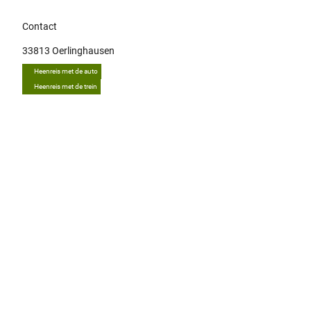
Contact
33813
Oerlinghausen
Heenreis met de auto
Heenreis met de trein
Tip