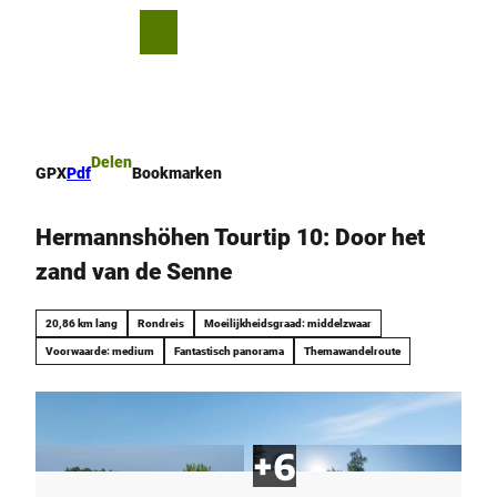
T
o
D
Bookmark
Zoeken
Menu
c
lijst
e
o
l
n
e
t
n
e
Delen
GPX
Pdf
Bookmarken
n
t
Hermannshöhen Tourtip 10: Door het
zand van de Senne
20,86 km lang
Rondreis
Moeilijkheidsgraad: middelzwaar
Voorwaarde: medium
Fantastisch panorama
Themawandelroute