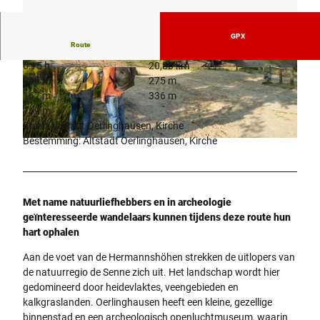
GPX
Route
6:15 h
20,86 km
© Teutoburger Wald Tourismus, P. Gawandtka
© Teutoburger Wald Tourismus, P. Gawandtka
296 m
275 m
167 m
336 m
169 m
Start: Altstadt Oerlinghausen, Kirche
Bestemming: Altstadt Oerlinghausen, Kirche
© Teutoburger Wald Tourismus, P. Gawandtka |
CC-BY-SA
Met name natuurliefhebbers en in archeologie
geïnteresseerde wandelaars kunnen tijdens deze route hun
hart ophalen
Aan de voet van de Hermannshöhen strekken de uitlopers van
de natuurregio de Senne zich uit. Het landschap wordt hier
gedomineerd door heidevlaktes, veengebieden en
kalkgraslanden. Oerlinghausen heeft een kleine, gezellige
binnenstad en een archeologisch openluchtmuseum, waarin