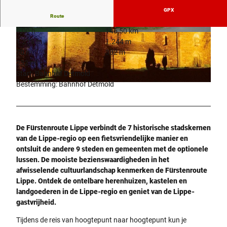
GPX
Route
9:00 h
146,50 km
© Residenzschloß Detmold
© Lippe Tourismus & Marketing GmbH
1.219 m
1.244 m
70 m
302 m
232 m
Start: Bahnhof Detmold
Bestemming: Bahnhof Detmold
© Stadt Lügde, Tourist-Information Lügde |
CC-BY-SA
De Fürstenroute Lippe verbindt de 7 historische stadskernen
van de Lippe-regio op een fietsvriendelijke manier en
ontsluit de andere 9 steden en gemeenten met de optionele
lussen. De mooiste bezienswaardigheden in het
afwisselende cultuurlandschap kenmerken de Fürstenroute
Lippe. Ontdek de ontelbare herenhuizen, kastelen en
landgoederen in de Lippe-regio en geniet van de Lippe-
gastvrijheid.
Tijdens de reis van hoogtepunt naar hoogtepunt kun je