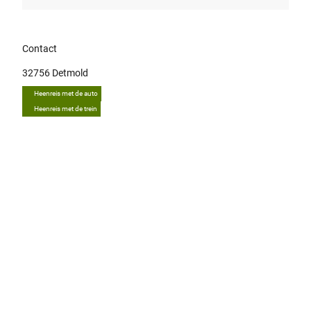
Contact
32756
Detmold
Heenreis met de auto
Heenreis met de trein