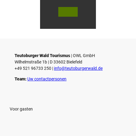
© Te
© Te
utob
utob
urger
urger
Wald
Wald
Touri
Touri
smus
smus
/ D. K
/ D. K
etz
etz
Teutoburger Wald Tourismus
| ­OWL GmbH
Wilhelmstraße 1b | ­D 33602 Bielefeld
+49 521 96733 250 |
­info@teutoburgerwald.de
Team:
Uw contactpersonen
Voor gasten