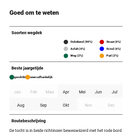
Goed om te weten
Soorten wegdek
Onbekend (80%)
Straat (6%)
Asfalt (4%)
Grind (6%)
Weg (2%)
Pad (2%)
Beste jaargetijde
geschikt
weersafhankelijk
Jan
Feb
Maa
Apr
Mei
Jun
Jul
Aug
Sep
Okt
Nov
Dec
Routebeschrijving
De tocht is in beide richtingen bewegwijzerd met het rode bord