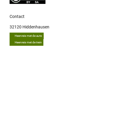
Contact
32120
Hiddenhausen
Heenreis met de auto
Heenreis met de trein