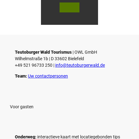
© Te
© Te
utob
utob
urger
urger
Wald
Wald
Touri
Touri
smus
smus
/ D. K
/ D. K
etz
etz
Teutoburger Wald Tourismus
| ­OWL GmbH
Wilhelmstraße 1b | ­D 33602 Bielefeld
+49 521 96733 250 |
­info@teutoburgerwald.de
Team:
Uw contactpersonen
Voor gasten
Onderweg:
interactieve kaart met locatiegebonden tips