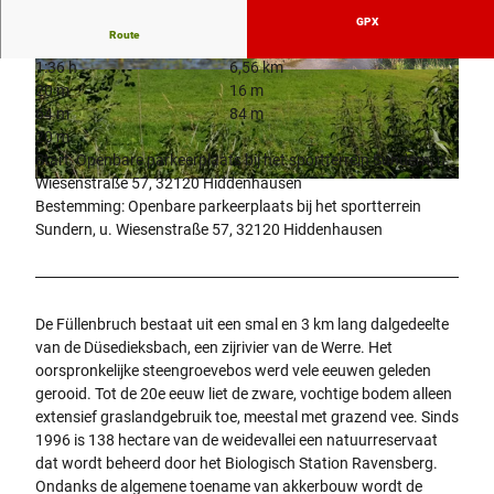
GPX
Route
1:36 h
6,56 km
P
© Angelika Meister
20 m
16 m
O
64 m
84 m
I
20 m
-
Start: Openbare parkeerplaats bij het sportterrein Sundern, u.
0
Wiesenstraße 57, 32120 Hiddenhausen
©
CC-BY-SA
3
Bestemming: Openbare parkeerplaats bij het sportterrein
a
Sundern, u. Wiesenstraße 57, 32120 Hiddenhausen
_
d
ü
s
De Füllenbruch bestaat uit een smal en 3 km lang dalgedeelte
e
van de Düsedieksbach, een zijrivier van de Werre. Het
d
oorspronkelijke steengroevebos werd vele eeuwen geleden
i
gerooid. Tot de 20e eeuw liet de zware, vochtige bodem alleen
e
extensief graslandgebruik toe, meestal met grazend vee. Sinds
k
1996 is 138 hectare van de weidevallei een natuurreservaat
s
dat wordt beheerd door het Biologisch Station Ravensberg.
b
Ondanks de algemene toename van akkerbouw wordt de