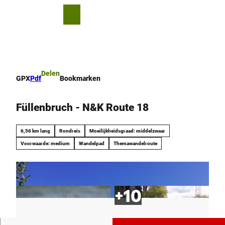
T
o
D
Bookmark
Zoeken
Menu
c
lijst
e
o
l
n
e
t
n
e
Delen
GPX
Pdf
Bookmarken
n
t
Füllenbruch - N&K Route 18
6,56 km lang
Rondreis
Moeilijkheidsgraad: middelzwaar
Voorwaarde: medium
Wandelpad
Themawandelroute