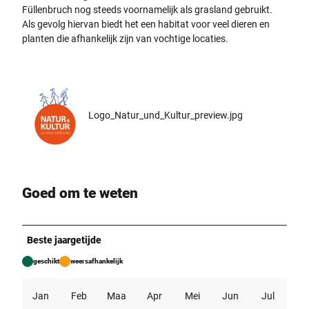
a
Füllenbruch nog steeds voornamelijk als grasland gebruikt.
c
Als gevolg hiervan biedt het een habitat voor veel dieren en
h
planten die afhankelijk zijn van vochtige locaties.
.
j
p
g
Logo_Natur_und_Kultur_preview.jpg
Goed om te weten
Beste jaargetijde
geschikt
weersafhankelijk
Jan
Feb
Maa
Apr
Mei
Jun
Jul