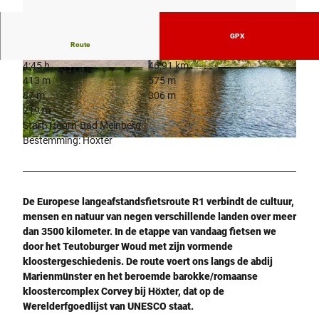
GPX
Route
4:45 h
46,91 km
© GesUndTourismus Horn-Bad Meinberg Gmb
© 2019_IRINA_JANSEN, IRIRA_JANSEN |
413 m
575 m
H, Alina Lang |
CC-BY-SA
CC-BY-SA
87 m
306 m
219 m
Start: Hoorn-Bad Meinberg
Bestemming: Höxter
© Teutoburger Wald Tourismus, D. Ketz |
CC-BY-SA
De Europese langeafstandsfietsroute R1 verbindt de cultuur,
mensen en natuur van negen verschillende landen over meer
dan 3500 kilometer. In de etappe van vandaag fietsen we
door het Teutoburger Woud met zijn vormende
kloostergeschiedenis. De route voert ons langs de abdij
Marienmünster en het beroemde barokke/romaanse
kloostercomplex Corvey bij Höxter, dat op de
Werelderfgoedlijst van UNESCO staat.