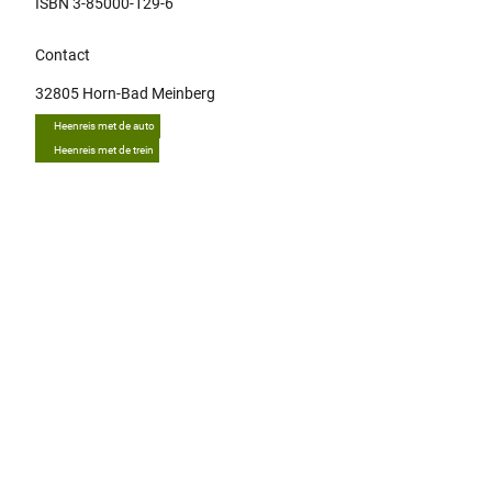
ISBN 3-85000-129-6
Contact
32805
Horn-Bad Meinberg
Heenreis met de auto
Heenreis met de trein