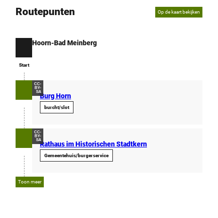
Routepunten
Op de kaart bekijken
Hoorn-Bad Meinberg
Start
Start
CC-
BY-
SA
Burg Horn
burcht/slot
CC-
BY-
SA
Rathaus im Historischen Stadtkern
Gemeentehuis/burgerservice
Toon meer