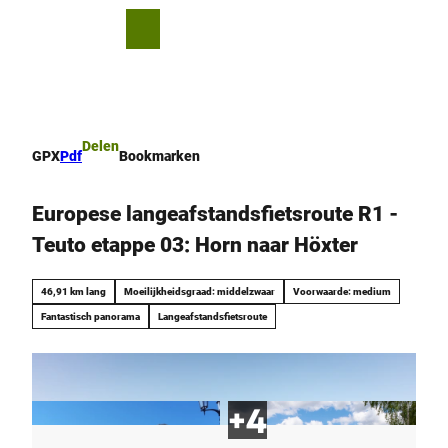
T
o
D
Bookmark
Zoeken
Menu
c
lijst
e
o
l
n
e
t
n
e
Delen
GPX
Pdf
Bookmarken
n
t
Europese langeafstandsfietsroute R1 -
Teuto etappe 03: Horn naar Höxter
46,91 km lang
Moeilijkheidsgraad: middelzwaar
Voorwaarde: medium
Fantastisch panorama
Langeafstandsfietsroute