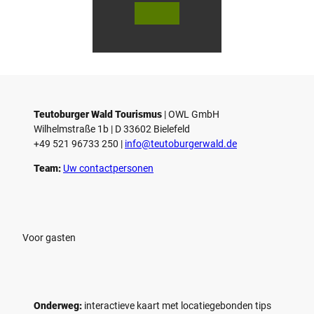
© Te
© Te
utob
utob
urger
urger
Wald
Wald
Touri
Touri
smus
smus
/ D. K
/ D. K
etz
etz
Teutoburger Wald Tourismus
| ­OWL GmbH
Wilhelmstraße 1b | ­D 33602 Bielefeld
+49 521 96733 250 |
­info@teutoburgerwald.de
Team:
Uw contactpersonen
Voor gasten
Onderweg:
interactieve kaart met locatiegebonden tips