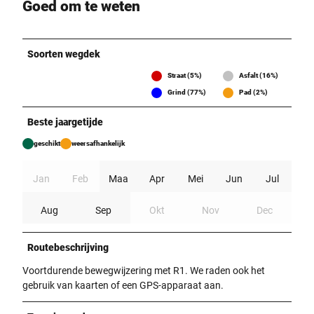
Goed om te weten
Soorten wegdek
Straat (5%)
Asfalt (16%)
Grind (77%)
Pad (2%)
Beste jaargetijde
geschikt
weersafhankelijk
Jan
Feb
Maa
Apr
Mei
Jun
Jul
Aug
Sep
Okt
Nov
Dec
Routebeschrijving
Voortdurende bewegwijzering met R1. We raden ook het
gebruik van kaarten of een GPS-apparaat aan.