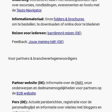
over excursies, rondleidingen, evenementen en hosts met
de
Teuto-Navigator
Informatiemateriaal:
Onze
folders & brochures
om te bestellen, te downloaden of online door te bladeren
Reizen voor iedereen:
barrièrevrij reizen (DE)
Feedback:
Jouw mening telt! (DE)
Voor partners & branchevertegenwoordigers
Partner website (DE):
Informatie over de
DMO
, onze
onderwerpen en deelnamemogelijkheden voor partners op
de
B2B website
.
Pers (DE):
Actuele persberichten, registratie voor de
persmailinglijst en informatie over relaties met bloggers en