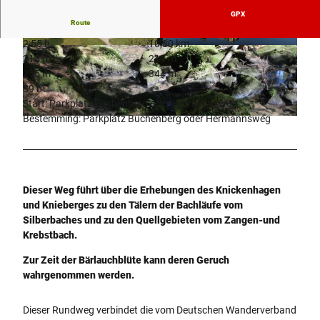
GPX
Route
2:55 h
10,80 km
© Tourismus NRW e.V. / Teutoburger Wald Tour
© Andreas Hub, Teutoburger Wald Tourismus,
215 m
211 m
ismus
Andreas Hub
255 m
344 m
89 m
Start: Parkplatz Buchenberg oder Hermannsweg
Bestemming: Parkplatz Buchenberg oder Hermannsweg
© Ina Bohlken, Projektbüro Hermannshöhen
Dieser Weg führt über die Erhebungen des Knickenhagen
und Knieberges zu den Tälern der Bachläufe vom
Silberbaches und zu den Quellgebieten vom Zangen-und
Krebstbach.
Zur Zeit der Bärlauchblüte kann deren Geruch
wahrgenommen werden.
Dieser Rundweg verbindet die vom Deutschen Wanderverband