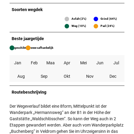
Soorten wegdek
Asfalt (2%)
Grind (64%)
Weg (10%)
Pad (24%)
Beste jaargetijde
geschikt
weersafhankelijk
Jan
Feb
Maa
Apr
Mei
Jun
Jul
Aug
Sep
Okt
Nov
Dec
Routebeschrijving
Der Wegeverlauf bildet eine 8form, Mittelpunkt ist der
Wanderpark „Hermannsweg“ an der B1 in der Höhe der
Gaststätte „Waldschlösschen“. So kann der Weg auch in 2
Etappen gewandert werden. Aber auch vom Wanderparkplatz
„Buchenberg“ in Veldrom gehen Sie im Uhrzeigersinn in das