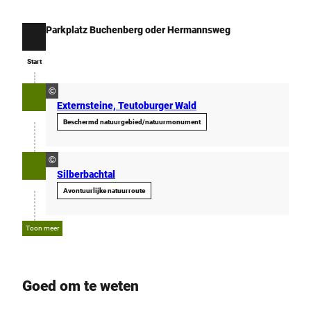
Parkplatz Buchenberg oder Hermannsweg
Start
Start
©
Externsteine, Teutoburger Wald
Beschermd natuurgebied/natuurmonument
©
Silberbachtal
Avontuurlijke natuurroute
Toon meer
Goed om te weten