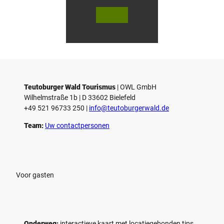
© Te
© Te
utob
utob
urger
urger
Wald
Wald
Touri
Touri
smus
smus
/ D. K
/ D. K
etz
etz
Teutoburger Wald Tourismus
| ­OWL GmbH
Wilhelmstraße 1b | ­D 33602 Bielefeld
+49 521 96733 250 |
­info@teutoburgerwald.de
Team:
Uw contactpersonen
Voor gasten
Onderweg:
interactieve kaart met locatiegebonden tips