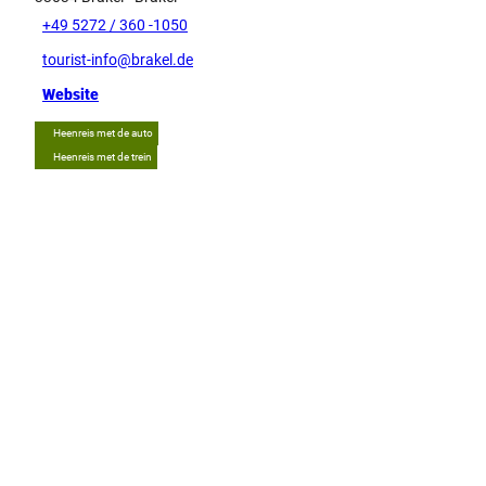
+49 5272 / 360 -1050
tourist-info@brakel.de
Website
Heenreis met de auto
Heenreis met de trein