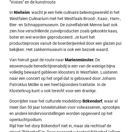
"Voices" en de kunstroute.
In
Nieheim
wacht je een hele culinaire belevingswereld in het
Westfalen-Culinarium met het Westfaals Brood-, Kaas-, Ham-,
Bier- en Schnappsmuseum. De zuivelfabriek Menne laat ook
zien hoe verschillende zuivelproducten zoals gekookte kaas,
boter en wei worden geproduceerd. Je kunt het
productieproces vanuit de boerderijwinkel door een glazen pui
bekijken. Het zakkenmuseum is ook een bezoek waard.
Van hieruit gaat de route naar
Marienmünster.
De
eeuwenoude benedictijnenabdij is een van de weinige bijna
volledig bewaard gebleven kloosters in Westfalen. Luisteren
naar een concert op het orgel dat is gebouwd door Johann
Patroklus Möller is een heel bijzondere traktatie. In de
Klosterkrug kunt u ook terecht voor een drankje.
Doorrijden naar het culturele modeldorp
Bökendorf
, waar al
meer dan 50 jaar toneelstukken voor volwassenen, sprookjes
en andere kindervoorstellingen worden opgevoerd op het
openluchtpodium.
Rijd hier het dorp Bökendorf niet in, maar sla rechtsaf de
straat "Bökerhof" in. Daar passeert u kasteel Bökerhof (alleen