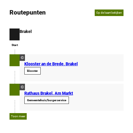
Routepunten
Op de kaart bekijken
Brakel
Start
Start
©
Klooster an de Brede, Brakel
klooster
©
Rathaus Brakel, Am Markt
Gemeentehuis/burgerservice
Toon meer