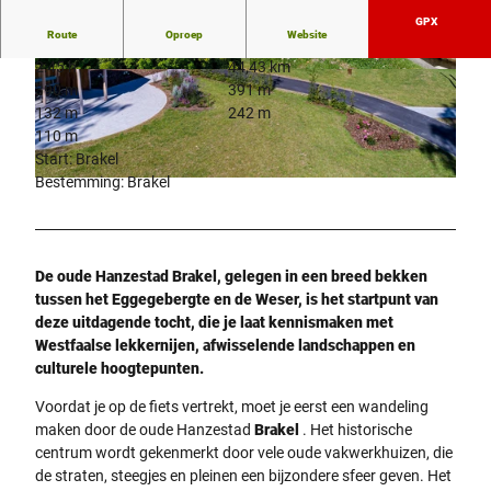
GPX
Route
Oproep
Website
2:45 h
44,43 km
© MR-Photodesign, Stadt Brakel
© Teutoburger Wald Tourismus/Stadt Brakel/M
390 m
391 m
atthias Groppe
132 m
242 m
110 m
Start: Brakel
Bestemming: Brakel
© Teutoburger Wald Tourismus/Stadt Brakel/Frank Spiegel |
CC-BY-SA
De oude Hanzestad Brakel, gelegen in een breed bekken
tussen het Eggegebergte en de Weser, is het startpunt van
deze uitdagende tocht, die je laat kennismaken met
Westfaalse lekkernijen, afwisselende landschappen en
culturele hoogtepunten.
Voordat je op de fiets vertrekt, moet je eerst een wandeling
maken door de oude Hanzestad
Brakel
. Het historische
centrum wordt gekenmerkt door vele oude vakwerkhuizen, die
de straten, steegjes en pleinen een bijzondere sfeer geven. Het