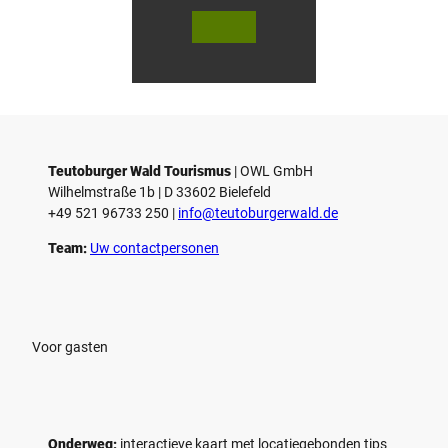
© Te
© Te
utob
utob
urger
urger
Wald
Wald
Touri
Touri
smus
smus
/ D. K
/ D. K
etz
etz
Teutoburger Wald Tourismus
| ­OWL GmbH
Wilhelmstraße 1b | ­D 33602 Bielefeld
+49 521 96733 250 |
­info@teutoburgerwald.de
Team:
Uw contactpersonen
Voor gasten
Onderweg:
interactieve kaart met locatiegebonden tips