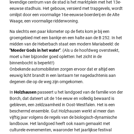
levendige centrum van de stad is het marktplein met het 13e-
eeuwse stadhuis. Het gebouw, versierd met trapgevels, wordt
omlijst door een voormalige 16e-eeuwse boerderij en de Alte
Waage, een voormalige ridderwoning.
Na slechts een paar kilometer op de fiets kom je bij een
groengebied met een bankje en een halte aan de B 252. In het
midden van de Heberbach staat een modern Mariabeeld: de
"Moeder Gods in het water"
. (Als u de hoofdweg oversteekt,
moet u hier bijzonder goed opletten: het zicht in de
binnenbocht is beperkt!)
Onbekende automobilisten zorgen ervoor dat er altijd een
eeuwig licht brandt in een lantaarn ter nagedachtenis aan
degenen die op de weg zijn omgekomen.
In
Holzhausen
passeert u het landgoed van de familie von der
Borch, dat dateert uit de 16e eeuw en volledig bewaard is
gebleven, een zeldzaamheid in Oost-Westfalen. Het is een
beschermd ensemble. Gut Holzhausen werkt al meer dan
vijftig jaar volgens de regels van de biologisch-dynamische
landbouw. Het landgoed heeft ook naam gemaakt met
culturele evenementen, waaronder het jaarlijkse festival