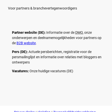
Voor partners & branchevertegenwoordigers
Partner website (DE):
Informatie over de
DMO
, onze
onderwerpen en deelnamemogelijkheden voor partners op
de
B2B website
.
Pers (DE):
Actuele persberichten, registratie voor de
persmailinglijst en informatie over relaties met bloggers en
ontwerpers
Vacatures:
Onze huidige vacatures (DE)
F
P
Y
I
a
i
o
n
c
n
u
s
e
t
t
t
b
e
u
a
o
r
b
g