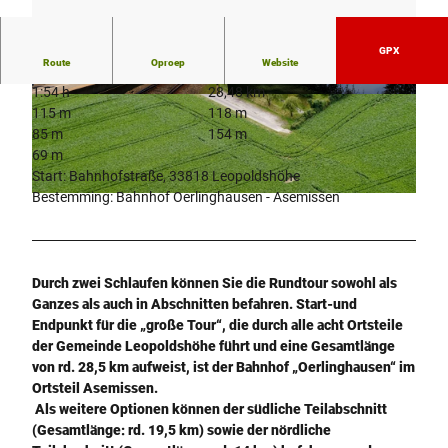
GPX
Route
Oproep
Website
1:54 h
28,48 km
©
CC-BY-NC-ND
© Stefan Diestelhorst |
CC-BY-NC-ND
115 m
118 m
85 m
154 m
69 m
Start: Bahnhofstraße, 33818 Leopoldshöhe
Bestemming: Bahnhof Oerlinghausen - Asemissen
© Stefan Diestelhorst |
CC-BY-NC-SA
Durch zwei Schlaufen können Sie die Rundtour sowohl als
Ganzes als auch in Abschnitten befahren. Start-und
Endpunkt für die „große Tour“, die durch alle acht Ortsteile
der Gemeinde Leopoldshöhe führt und eine Gesamtlänge
von rd. 28,5 km aufweist, ist der Bahnhof „Oerlinghausen“ im
Ortsteil Asemissen.
Als weitere Optionen können der südliche Teilabschnitt
(Gesamtlänge: rd. 19,5 km) sowie der nördliche