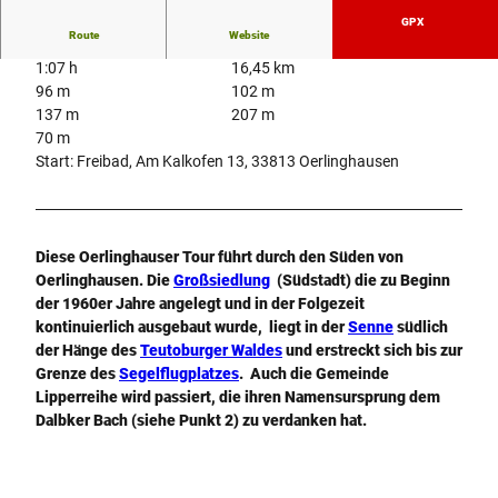
GPX
Route
Website
1:07 h
16,45 km
96 m
102 m
137 m
207 m
70 m
Start: Freibad, Am Kalkofen 13, 33813 Oerlinghausen
Diese Oerlinghauser Tour führt durch den Süden von
Oerlinghausen. Die
Großsiedlung
(Südstadt) die zu Beginn
der 1960er Jahre angelegt und in der Folgezeit
kontinuierlich ausgebaut wurde, liegt in der
Senne
südlich
der Hänge des
Teutoburger Waldes
und erstreckt sich bis zur
Grenze des
Segelflugplatzes
. Auch die Gemeinde
Lipperreihe wird passiert, die ihren Namensursprung dem
Dalbker Bach (siehe Punkt 2) zu verdanken hat.