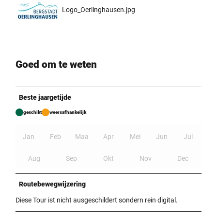
Logo_Oerlinghausen.jpg
Goed om te weten
Beste jaargetijde
geschikt
weersafhankelijk
Jan
Feb
Maa
Apr
Mei
Jun
Jul
Aug
Sep
Okt
Nov
Dec
Routebewegwijzering
Diese Tour ist nicht ausgeschildert sondern rein digital.