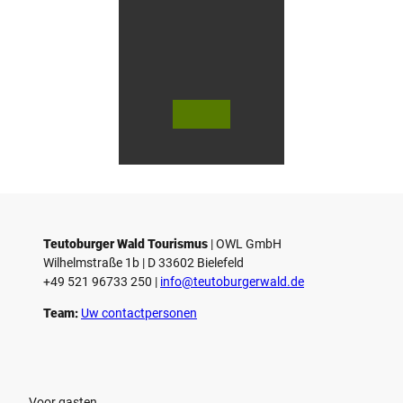
© Te
© Te
utob
utob
urger
urger
Wald
Wald
Touri
Touri
smus
smus
/ D. K
/ D. K
etz
etz
Teutoburger Wald Tourismus
| ­OWL GmbH
Wilhelmstraße 1b | ­D 33602 Bielefeld
+49 521 96733 250 |
­info@teutoburgerwald.de
Team:
Uw contactpersonen
Voor gasten