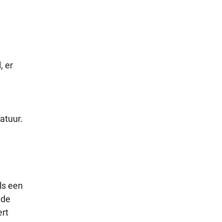
, er
atuur.
ls een
 de
ert