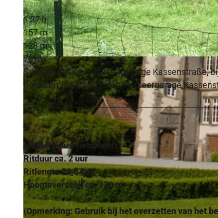
1:37 h
157 m
128 m
78 m
© Lippe Tourismus & Marketing GmbH |
CC-BY-SA
Start: Start/finish: Parkeergarage Kassenstraße,
Bestemming: Start/finish: Parkeergarage Kassens
Middelzware fietstocht
Ritduur ca. 2 uur
Ritlengte 23,5 km
Hoogteverschil ca. 170 m
(Opmerking: Gebruik bij het overzetten van het b