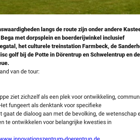
swaardigheden langs de route zijn onder andere Kaste
ega met dorpsplein en boerderijwinkel inclusief
 Begatal, het culturele treinstation Farmbeck, de Sander
sc golf bij de Potte in Dörentrup en Schwelentrup en de
eue.
and van de tour:
ippe ziet zichzelf als een plek voor ontwikkeling, commun
et fungeert als denktank voor specifieke
 gaat de dialoog aan met de bevolking, de wetenschap 
n te ontwikkelen voor belangrijke kwesties in
www.innovationszentrum-doerentrup.de