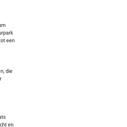
eum
urpark
tot een
n, die
r
ats
cht en