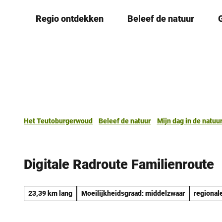
T
Regio ontdekken
Beleef de natuur
o
c
o
n
t
e
n
t
Het Teutoburgerwoud
Beleef de natuur
Mijn dag in de natuu
Digitale Radroute Familienroute
23,39 km lang
Moeilijkheidsgraad: middelzwaar
regionale