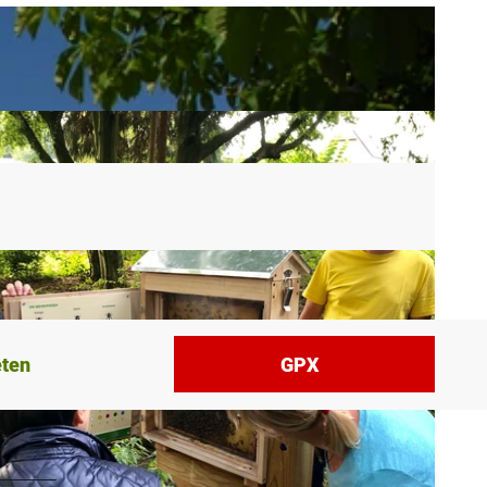
eten
GPX