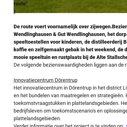
route"
)
© von Reden |
CC-BY-SA
De route voert voornamelijk over zijwegen.
Bezien
Wendlinghausen & Gut Wendlinghausen, het dorp B
speeltoestellen voor kinderen, de distilleerderij
koffie en zelfgemaakt gebak in het weekend, de di
mooie speeltuin en rustplaats bij de Alte Stallsch
De volgende bezienswaardigheden liggen aan de r
Innovatiecentrum Dörentrup
Het innovatiecentrum in Dörentrup in het district L
en het bundelen van maatregelen en strategieën. H
toekomstvraagstukken in plattelandsgebieden. Het
bedrijfsleven om toekomstscenario's en oplossinge
plattelandsgebieden.
Verder informatie over het project is te vinden op: