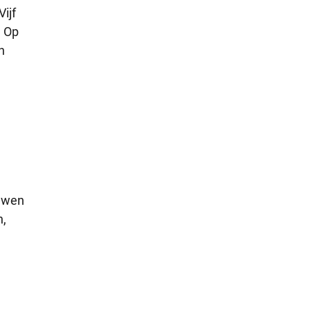
ijf
. Op
n
ouwen
n,