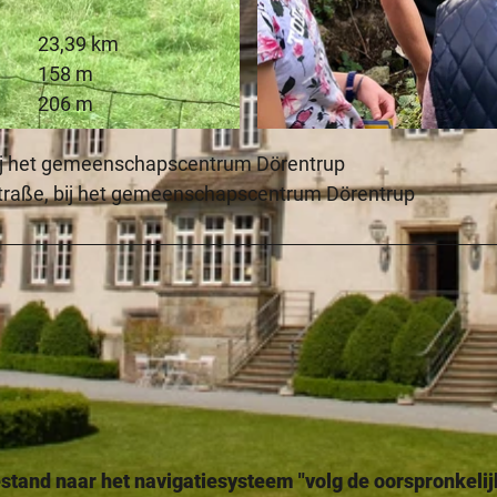
23,39 km
158 m
206 m
© Lippe Tourismus & Marketing GmbH |
CC-BY-SA
 bij het gemeenschapscentrum Dörentrup
traße, bij het gemeenschapscentrum Dörentrup
estand naar het navigatiesysteem "volg de oorspronkeli