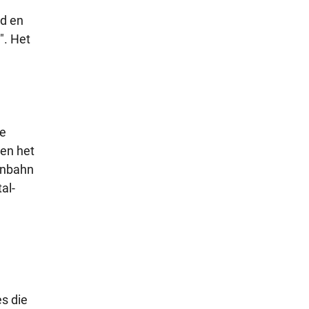
id en
". Het
de
oen het
enbahn
al-
es die