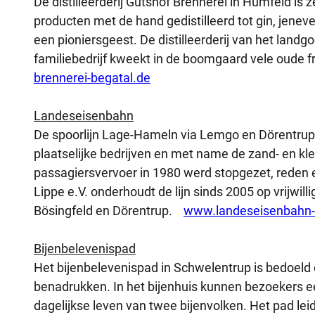
De distilleerderij Gutshof Brennerei in Humfeld is
producten met de hand gedistilleerd tot gin, jen
een pioniersgeest. De distilleerderij van het landg
familiebedrijf kweekt in de boomgaard vele oude fr
brennerei-begatal.de
Landeseisenbahn
De spoorlijn Lage-Hameln via Lemgo en Dörentrup w
plaatselijke bedrijven en met name de zand- en kl
passagiersvervoer in 1980 werd stopgezet, reden 
Lippe e.V. onderhoudt de lijn sinds 2005 op vrijwilli
Bösingfeld en Dörentrup.
www.landeseisenbahn-
Bijenbelevenispad
Het bijenbelevenispad in Schwelentrup is bedoeld o
benadrukken. In het bijenhuis kunnen bezoekers een
dagelijkse leven van twee bijenvolken. Het pad lei