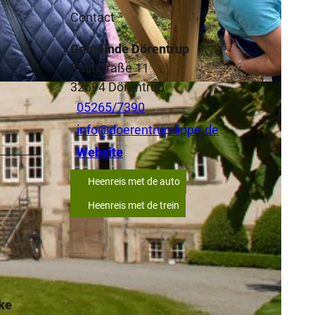
Contact
Gemeinde Dörentrup
Poststraße 11
32694
Dörentrup
05265/7390
info@doerentrup-lippe.de
Website
Heenreis met de auto
Heenreis met de trein
jke