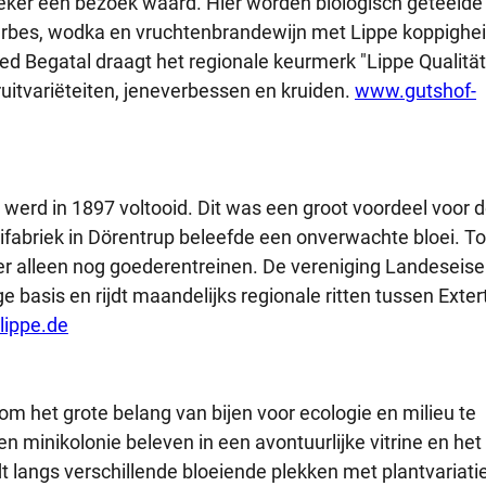
 zeker een bezoek waard. Hier worden biologisch geteelde
everbes, wodka en vruchtenbrandewijn met Lippe koppighe
oed Begatal draagt het regionale keurmerk "Lippe Qualität
uitvariëteiten, jeneverbessen en kruiden.
www.gutshof-
erd in 1897 voltooid. Dit was een groot voordeel voor 
eifabriek in Dörentrup beleefde een onverwachte bloei. T
er alleen nog goederentreinen. De vereniging Landeseis
ge basis en rijdt maandelijks regionale ritten tussen Extert
lippe.de
m het grote belang van bijen voor ecologie en milieu te
 minikolonie beleven in een avontuurlijke vitrine en het
dt langs verschillende bloeiende plekken met plantvariati