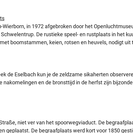
ts
p-Wierborn, in 1972 afgebroken door het Openluchtmus
chwelentrup. De rustieke speel- en rustplaats in het ku
t met boomstammen, keien, rotsen en heuvels, nodigt uit 
ek de Eselbach kun je de zeldzame sikaherten observere
akomelingen en de bronsttijd in de herfst zijn bijzonde
Straße, niet ver van het spoorwegviaduct. De begraafpla
en geplaatst. De begraafplaats werd kort voor 1850 gesti