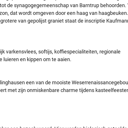
 tot de synagogegemeenschap van Barntrup behoorden. V
gazon, dat wordt omgeven door een haag van haagbeuken
 grotere van gepolijst graniet staat de inscriptie Kaufman
jk varkensvlees, softijs, koffiespecialiteiten, regionale
e luieren en kippen om te aaien.
endlinghausen een van de mooiste Weserrenaissancegeb
ert met zijn onmiskenbare charme tijdens kasteelfeeste