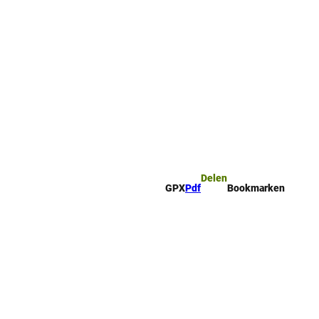
mark
Zoeken
Delen
GPX
Pdf
Bookmarken