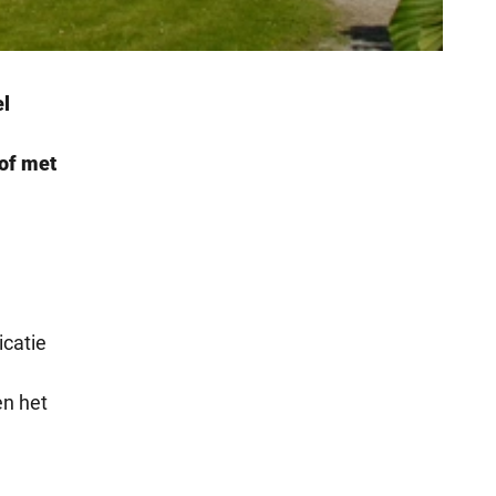
el
hof met
icatie
en het