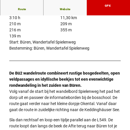
GPX
Route
Website
3:10 h
11,30 km
210 m
209 m
216 m
355 m
139 m
Start: Büren, Wandertafel Spielenweg
Bestemming: Büren, Wandertafel Spielenweg
De Bü2 wandelroute combineert rustige bosgedeelten, open
veldpassages en idyllische beekjes tot een evenwichtige
rondwandeling in het zuiden van Büren.
Volg vanaf de start bij het wandelbord Spielenweg het pad het
dorp uit en passeer de informatieborden bij de bosschool. De
route gaat verder naar het kleine dorpje Okental. Vanaf daar
gaat de route in zuidelijke richting naar de Keddinghäuser See.
Sla dan rechtsaf en loop een tijdje parallel aan de L549. De
route loopt dan langs de beek de Afte terug naar Büren tot je