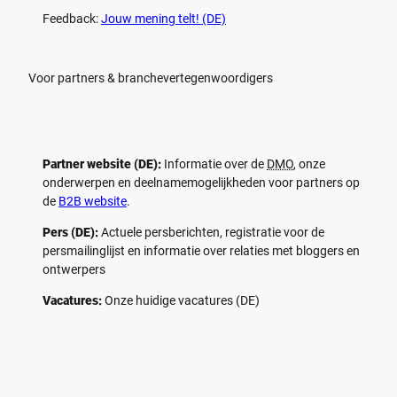
Feedback:
Jouw mening telt! (DE)
Voor partners & branchevertegenwoordigers
Partner website (DE):
Informatie over de
DMO
, onze
onderwerpen en deelnamemogelijkheden voor partners op
de
B2B website
.
Pers (DE):
Actuele persberichten, registratie voor de
persmailinglijst en informatie over relaties met bloggers en
ontwerpers
Vacatures:
Onze huidige vacatures (DE)
F
P
Y
I
a
i
o
n