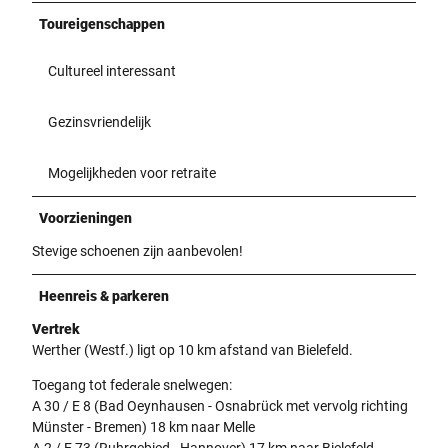
Toureigenschappen
Cultureel interessant
Gezinsvriendelijk
Mogelijkheden voor retraite
Voorzieningen
Stevige schoenen zijn aanbevolen!
Heenreis & parkeren
Vertrek
Werther (Westf.) ligt op 10 km afstand van Bielefeld.
Toegang tot federale snelwegen:
A 30 / E 8 (Bad Oeynhausen - Osnabrück met vervolg richting
Münster - Bremen) 18 km naar Melle
A 2 / E 73 (Ruhrgebied - Hannover) 17 km naar Bielefeld -