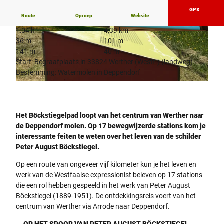
GPX
Route
Oproep
Website
1:04 h
4,39 km
© Stadt Werther (Westf.) |
CC-BY-SA
© Stadt Werther (Westf.) |
CC-BY-SA
36 m
101 m
141 m
40 m
Start: Begraafplaats in 33824 Werther (Westf.) (landweg)
Bestemming: Watermolen in Deppendorf
© Stadt Werther (Westf.) |
CC-BY-SA
Het Böckstiegelpad loopt van het centrum van Werther naar
de Deppendorf molen. Op 17 bewegwijzerde stations kom je
interessante feiten te weten over het leven van de schilder
Peter August Böckstiegel.
Op een route van ongeveer vijf kilometer kun je het leven en
werk van de Westfaalse expressionist beleven op 17 stations
die een rol hebben gespeeld in het werk van Peter August
Böckstiegel (1889-1951). De ontdekkingsreis voert van het
centrum van Werther via Arrode naar Deppendorf.
... OP HET SPOOR VAN PETER AUGUST BÖCKSTIEGEL ...