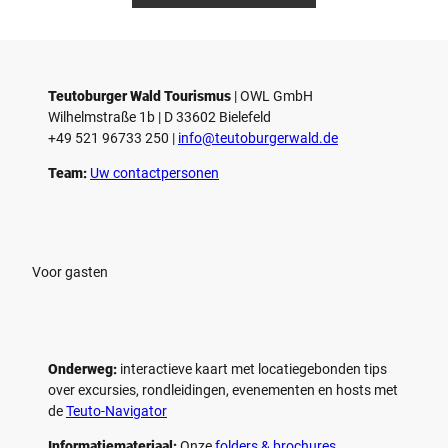
Teutoburger Wald Tourismus
| ­OWL GmbH
Wilhelmstraße 1b | ­D 33602 Bielefeld
+49 521 96733 250 |
­info@teutoburgerwald.de
Team:
Uw contactpersonen
Voor gasten
Onderweg:
interactieve kaart met locatiegebonden tips
over excursies, rondleidingen, evenementen en hosts met
de
Teuto-Navigator
Informatiemateriaal:
Onze
folders & brochures