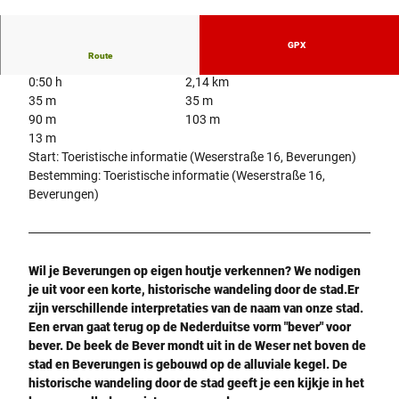
© Teutoburger Wald Tourismus / Beverungen /
Beverungen Marketing e.V. |
CC-BY-SA
GPX
Route
0:50 h
2,14 km
35 m
35 m
90 m
103 m
13 m
Start: Toeristische informatie (Weserstraße 16, Beverungen)
Bestemming: Toeristische informatie (Weserstraße 16,
Beverungen)
Wil je Beverungen op eigen houtje verkennen? We nodigen
je uit voor een korte, historische wandeling door de stad.
Er
zijn verschillende interpretaties van de naam van onze stad.
Een ervan gaat terug op de Nederduitse vorm "bever" voor
bever. De beek de Bever mondt uit in de Weser net boven de
stad en Beverungen is gebouwd op de alluviale kegel. De
historische wandeling door de stad geeft je een kijkje in het