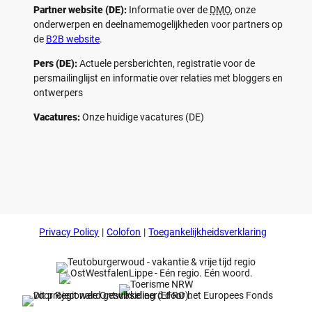
Partner website (DE):
Informatie over de
DMO
, onze
onderwerpen en deelnamemogelijkheden voor partners op
de
B2B website
.
Pers (DE):
Actuele persberichten, registratie voor de
persmailinglijst en informatie over relaties met bloggers en
ontwerpers
Vacatures:
Onze huidige vacatures (DE)
F
P
Y
I
a
i
o
n
c
n
u
s
e
t
t
t
b
e
u
a
o
r
b
g
Privacy Policy
Colofon
Toegankelijkheidsverklaring
o
e
e
r
k
s
a
t
m