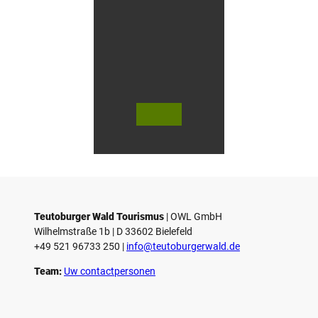
s
e
n
© Te
© Te
utob
utob
urger
urger
Wald
Wald
Touri
Touri
smus
smus
/ D. K
/ D. K
etz
etz
Teutoburger Wald Tourismus
| ­OWL GmbH
Wilhelmstraße 1b | ­D 33602 Bielefeld
+49 521 96733 250 |
­info@teutoburgerwald.de
Team:
Uw contactpersonen