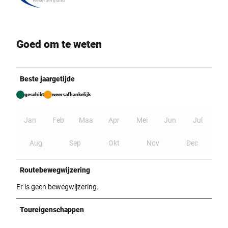
Goed om te weten
Beste jaargetijde
geschikt
weersafhankelijk
Jan
Feb
Maa
Apr
Mei
Jun
Jul
Aug
Sep
Okt
Nov
Dec
Routebewegwijzering
Er is geen bewegwijzering.
Toureigenschappen