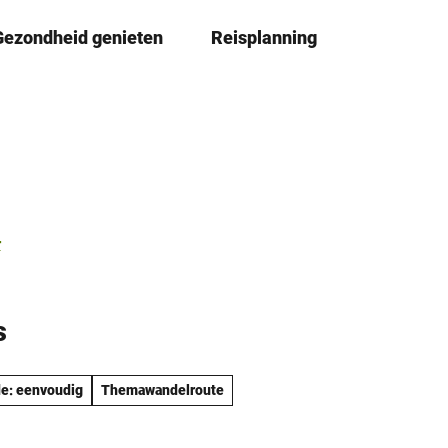
Gezondheid genieten
Reisplanning
D
Book
lijst
e
l
e
n
r
s
e: eenvoudig
Themawandelroute