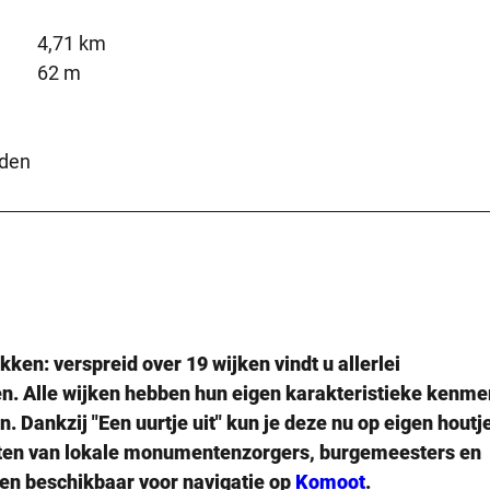
4,71 km
62 m
nden
ekken: verspreid over
19 wijken
vindt u allerlei
en
. Alle wijken hebben hun eigen karakteristieke kenm
n. Dankzij "Een uurtje uit" kun je deze nu op eigen houtj
chten van lokale monumentenzorgers, burgemeesters en
en beschikbaar voor navigatie op
Komoot
.