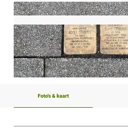
©
CC-BY-SA
Foto's & kaart