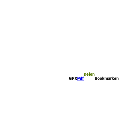
mark
Zoeken
Delen
GPX
Pdf
Bookmarken