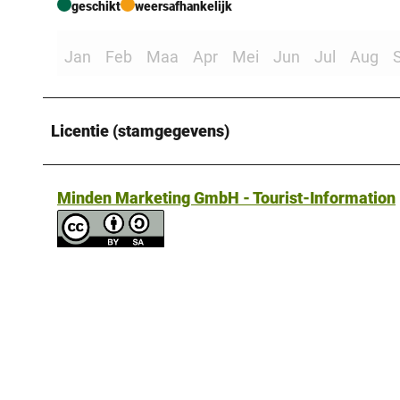
geschikt
weersafhankelijk
Jan
Feb
Maa
Apr
Mei
Jun
Jul
Aug
Licentie (stamgegevens)
Minden Marketing GmbH - Tourist-Information