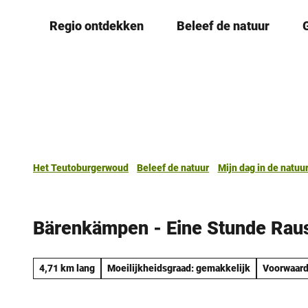
T
Regio ontdekken
Beleef de natuur
o
c
o
n
t
e
n
t
Het Teutoburgerwoud
Beleef de natuur
Mijn dag in de natuu
Bärenkämpen - Eine Stunde Rau
4,71 km lang
Moeilijkheidsgraad: gemakkelijk
Voorwaard