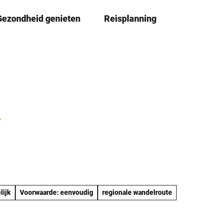
Gezondheid genieten
Reisplanning
D
Book
lijst
e
l
e
n
r
lijk
Voorwaarde: eenvoudig
regionale wandelroute