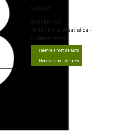
Contact
Rintelner Str.
32457
Porta Westfalica
-
Kleinenbremen
Heenreis met de auto
Heenreis met de trein