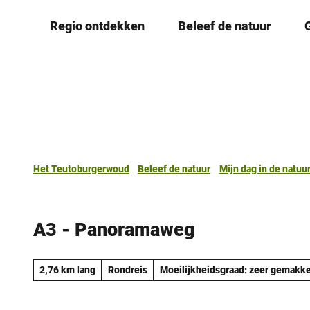
T
Regio ontdekken
Beleef de natuur
o
c
o
n
t
e
n
t
Het Teutoburgerwoud
Beleef de natuur
Mijn dag in de natuu
A3 - Panoramaweg
2,76 km lang
Rondreis
Moeilijkheidsgraad: zeer gemakke