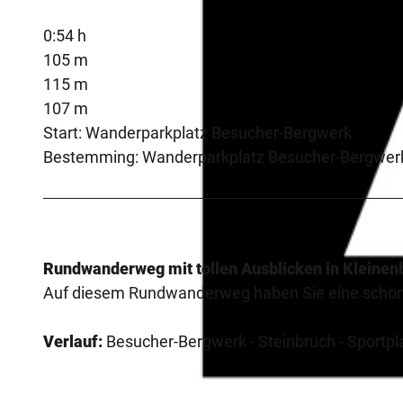
0:54 h
105 m
115 m
107 m
Start: Wanderparkplatz Besucher-Bergwerk
Bestemming: Wanderparkplatz Besucher-Bergwer
Rundwanderweg mit tollen Ausblicken in Kleine
Auf diesem Rundwanderweg haben Sie eine schön
Verlauf:
Besucher-Bergwerk - Steinbruch - Sportpl