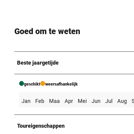
© Thomas M.Weber |
CC-BY-NC-ND
Goed om te weten
© Wanderverein Porta Westfalica-Mittelweser e.V. |
CC-BY-SA
Beste jaargetijde
geschikt
weersafhankelijk
Jan
Feb
Maa
Apr
Mei
Jun
Jul
Aug
Toureigenschappen