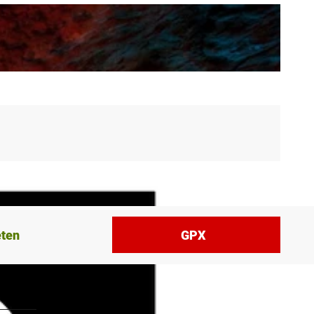
eten
GPX