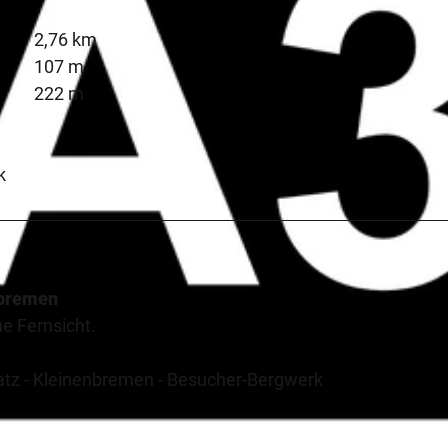
2,76 km
107 m
222 m
k
nbremen
e Fernsicht.
atz - Kleinenbremen - Besucher-Bergwerk