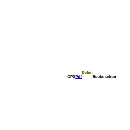
mark
Zoeken
Delen
GPX
Pdf
Bookmarken