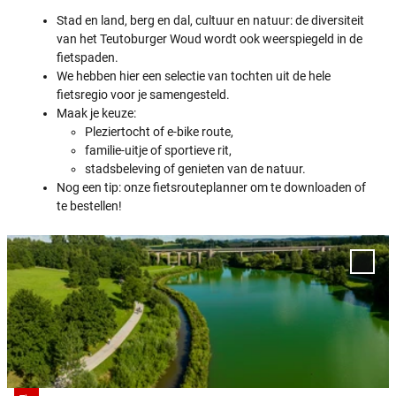
Stad en land, berg en dal, cultuur en natuur: de diversiteit
van het Teutoburger Woud wordt ook weerspiegeld in de
fietspaden.
We hebben hier een selectie van tochten uit de hele
fietsregio voor je samengesteld.
Maak je keuze:
Pleziertocht of e-bike route,
familie-uitje of sportieve rit,
stadsbeleving of genieten van de natuur.
Nog een tip: onze fietsrouteplanner om te downloaden of
te bestellen!
D
e
Voeg 
t
groen
netwe
a
toe a
i
favor
l
p
a
g
© Teutoburger Wald Tourismus, D. Ketz