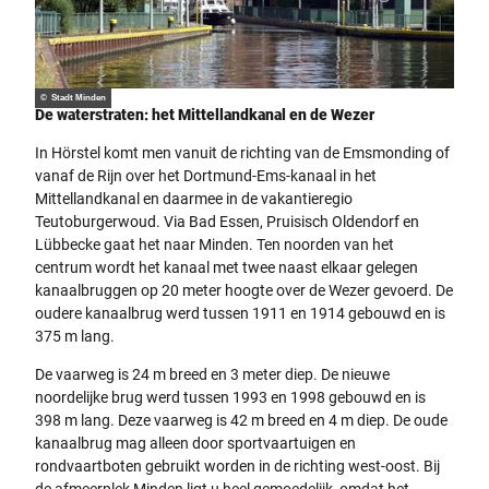
© Stadt Minden
De waterstraten: het Mittellandkanal en de Wezer
In Hörstel komt men vanuit de richting van de Emsmonding of
vanaf de Rijn over het Dortmund-Ems-kanaal in het
Mittellandkanal en daarmee in de vakantieregio
Teutoburgerwoud. Via Bad Essen, Pruisisch Oldendorf en
Lübbecke gaat het naar Minden. Ten noorden van het
centrum wordt het kanaal met twee naast elkaar gelegen
kanaalbruggen op 20 meter hoogte over de Wezer gevoerd. De
oudere kanaalbrug werd tussen 1911 en 1914 gebouwd en is
375 m lang.
De vaarweg is 24 m breed en 3 meter diep. De nieuwe
noordelijke brug werd tussen 1993 en 1998 gebouwd en is
398 m lang. Deze vaarweg is 42 m breed en 4 m diep. De oude
kanaalbrug mag alleen door sportvaartuigen en
rondvaartboten gebruikt worden in de richting west-oost. Bij
de afmeerplek Minden ligt u heel gemoedelijk, omdat het