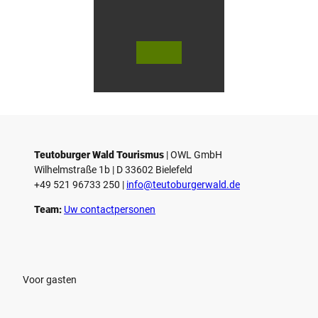
k
e
n
© Te
© Te
utob
utob
urger
urger
Wald
Wald
/ Tour
Touri
ist Inf
smus
ormat
/ P. Ga
ion P
wand
aderb
tka
orn /
D. Ke
tz
Teutoburger Wald Tourismus
| ­OWL GmbH
Wilhelmstraße 1b | ­D 33602 Bielefeld
+49 521 96733 250 |
­info@teutoburgerwald.de
Team:
Uw contactpersonen
Voor gasten