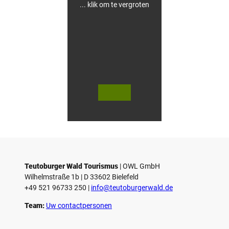
e
... klik om te vergroten
© Te
© Te
utob
utob
urger
urger
Wald
Wald
Touri
Touri
smus,
smus,
M. Sc
M. Sc
hober
hober
er
er
Teutoburger Wald Tourismus
| ­OWL GmbH
Wilhelmstraße 1b | ­D 33602 Bielefeld
+49 521 96733 250 |
­info@teutoburgerwald.de
Team:
Uw contactpersonen