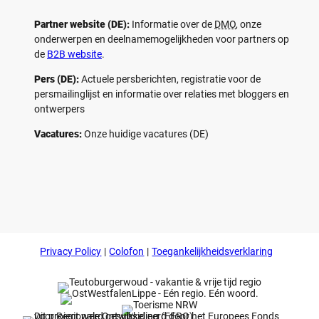
Partner website (DE):
Informatie over de
DMO
, onze
onderwerpen en deelnamemogelijkheden voor partners op
de
B2B website
.
Pers (DE):
Actuele persberichten, registratie voor de
persmailinglijst en informatie over relaties met bloggers en
ontwerpers
Vacatures:
Onze huidige vacatures (DE)
F
P
Y
I
a
i
o
n
c
n
u
s
e
t
t
t
b
e
u
a
o
r
b
g
Privacy Policy
Colofon
Toegankelijkheidsverklaring
o
e
e
r
k
s
a
t
m