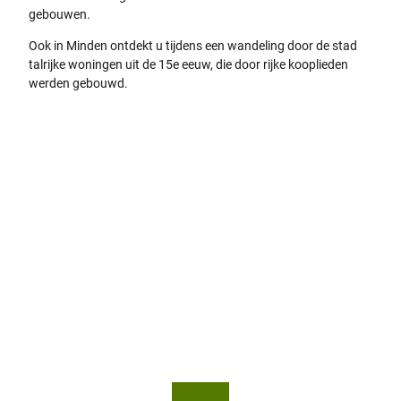
gebouwen.
Ook in Minden ontdekt u tijdens een wandeling door de stad
talrijke woningen uit de 15e eeuw, die door rijke kooplieden
werden gebouwd.
Oude markt Bielefeld
© Bie
lefeld
Marke