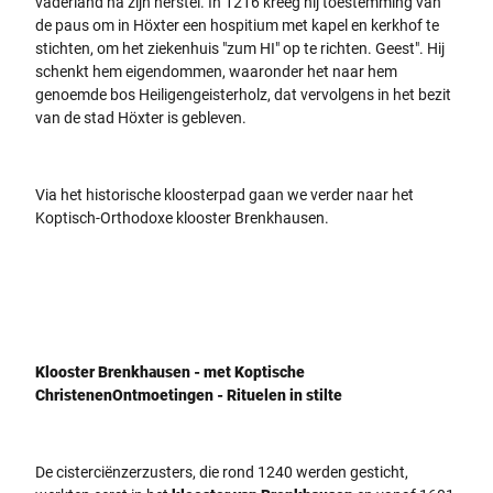
vaderland na zijn herstel. In 1216 kreeg hij toestemming van
de paus om in Höxter een hospitium met kapel en kerkhof te
stichten, om het ziekenhuis "zum HI" op te richten. Geest". Hij
schenkt hem eigendommen, waaronder het naar hem
genoemde bos Heiligengeisterholz, dat vervolgens in het bezit
van de stad Höxter is gebleven.
Via het historische kloosterpad gaan we verder naar het
Koptisch-Orthodoxe klooster Brenkhausen.
Klooster Brenkhausen - met Koptische
ChristenenOntmoetingen - Rituelen in stilte
De cisterciënzerzusters, die rond 1240 werden gesticht,