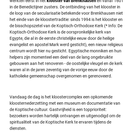
werkten eerst in het
klooster van Brenkhausen
en vanaf 1601
in de Benedictijner zusters. De ontbinding van het klooster in
de loop van de secularisatie betekende voor Brenkhausen niet
het einde van de kloostertraditie: sinds 1994 is het klooster en
de bisschopszetel van de Koptisch-Orthodoxe Kerk (* Info: De
Koptisch-Orthodoxe Kerk is de oorspronkelijke kerk van
Egypte, die al in de eerste christelijke eeuw door de heilige
evangelist en apostel Mark werd gesticht), een nieuw religieus
centrum wordt hier nu gesticht. Egyptische monniken en hun
helpers zijn momenteel een deel van de lang ongebruikte
gebouwen aan het renoveren - de oostelijke vleugel en de kerk
waren al in de jaren zeventig van de vorige eeuw door de
katholieke gemeenschap overgenomen en gerenoveerd.
Vandaag de dag is het kloostercomplex een opkomende
kloosternederzetting met een museum en documentatie van
de Koptische cultuur. Gastvrijheid is een topprioriteit:
bezoekers worden hartelijk ontvangen en uitgenodigd om de
spiritualiteit van de Koptische Kerk te ervaren tijdens de
diensten.