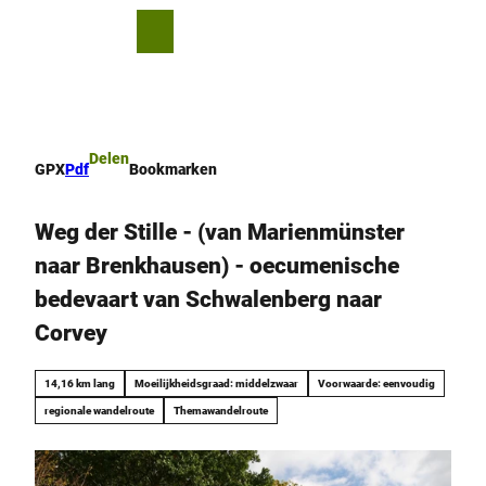
T
o
D
Bookmark
Zoeken
Menu
c
lijst
e
o
l
n
e
t
n
e
Delen
GPX
Pdf
Bookmarken
n
t
Weg der Stille - (van Marienmünster
naar Brenkhausen) - oecumenische
bedevaart van Schwalenberg naar
Corvey
14,16 km lang
Moeilijkheidsgraad: middelzwaar
Voorwaarde: eenvoudig
regionale wandelroute
Themawandelroute