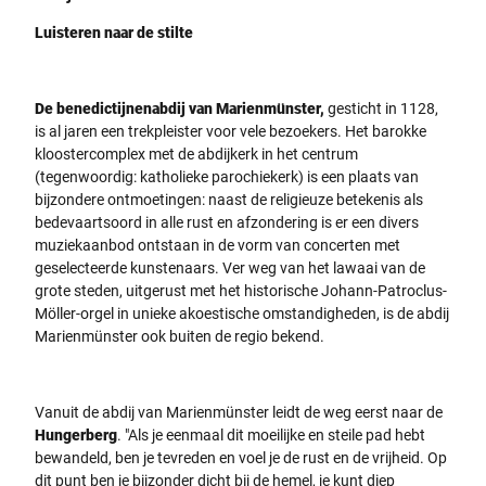
Luisteren naar de stilte
De benedictijnenabdij van Marienmünster,
gesticht in 1128,
is al jaren een trekpleister voor vele bezoekers. Het barokke
kloostercomplex met de abdijkerk in het centrum
(tegenwoordig: katholieke parochiekerk) is een plaats van
bijzondere ontmoetingen: naast de religieuze betekenis als
bedevaartsoord in alle rust en afzondering is er een divers
muziekaanbod ontstaan in de vorm van concerten met
geselecteerde kunstenaars. Ver weg van het lawaai van de
grote steden, uitgerust met het historische Johann-Patroclus-
Möller-orgel in unieke akoestische omstandigheden, is de abdij
Marienmünster ook buiten de regio bekend.
Vanuit de abdij van Marienmünster leidt de weg eerst naar de
Hungerberg
. "Als je eenmaal dit moeilijke en steile pad hebt
bewandeld, ben je tevreden en voel je de rust en de vrijheid. Op
dit punt ben je bijzonder dicht bij de hemel, je kunt diep