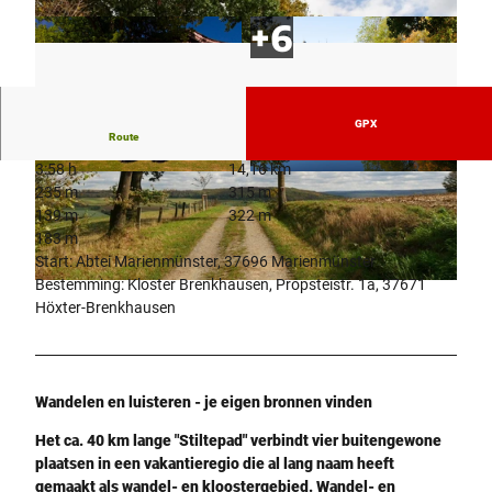
GPX
Route
3:58 h
14,16 km
© Kulturland Kreis Höxter, Frank Grawe
© Kulturland Kreis Höxter, Katja Krajewski |
235 m
315 m
CC-BY-SA
139 m
322 m
183 m
Start: Abtei Marienmünster, 37696 Marienmünster
Bestemming: Kloster Brenkhausen, Propsteistr. 1a, 37671
© Kulturland Kreis Höxter, Katja Krajewski |
CC-BY-SA
Höxter-Brenkhausen
Wandelen en luisteren - je eigen bronnen vinden
Het ca. 40 km lange "Stiltepad" verbindt vier buitengewone
plaatsen in een vakantieregio die al lang naam heeft
gemaakt als wandel- en kloostergebied. Wandel- en