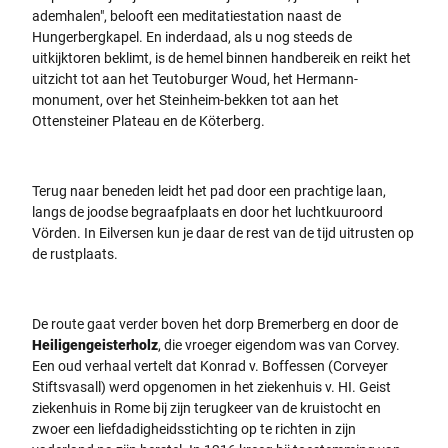
ademhalen", belooft een meditatiestation naast de
Hungerbergkapel. En inderdaad, als u nog steeds de
uitkijktoren beklimt, is de hemel binnen handbereik en reikt het
uitzicht tot aan het Teutoburger Woud, het Hermann-
monument, over het Steinheim-bekken tot aan het
Ottensteiner Plateau en de Köterberg.
Terug naar beneden leidt het pad door een prachtige laan,
langs de joodse begraafplaats en door het luchtkuuroord
Vörden. In Eilversen kun je daar de rest van de tijd uitrusten op
de rustplaats.
De route gaat verder boven het dorp Bremerberg en door de
Heiligengeisterholz
, die vroeger eigendom was van Corvey.
Een oud verhaal vertelt dat Konrad v. Boffessen (Corveyer
Stiftsvasall) werd opgenomen in het ziekenhuis v. HI. Geist
ziekenhuis in Rome bij zijn terugkeer van de kruistocht en
zwoer een liefdadigheidsstichting op te richten in zijn