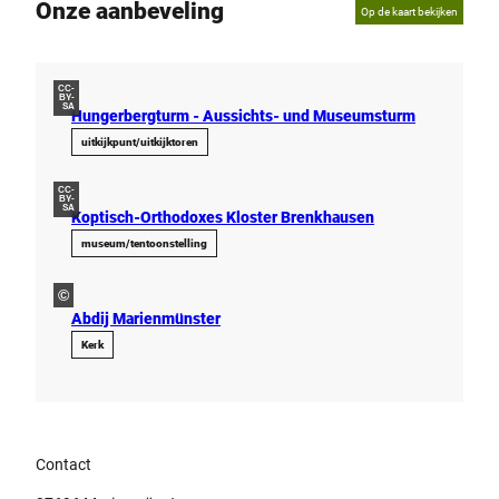
Onze aanbeveling
Op de kaart bekijken
CC-
BY-
SA
Hungerbergturm - Aussichts- und Museumsturm
uitkijkpunt/uitkijktoren
CC-
BY-
SA
Koptisch-Orthodoxes Kloster Brenkhausen
museum/tentoonstelling
©
Abdij Marienmünster
Kerk
Contact